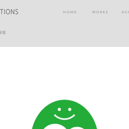
H O M E
W O R K S
A C 
骨院