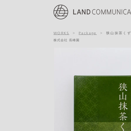
WORKS
>
Package
>
狭山抹茶く
株式会社 長峰園