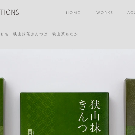
H O M E
W O R K S
A C 
ずもち・狭山抹茶きんつば・狭山茶もなか