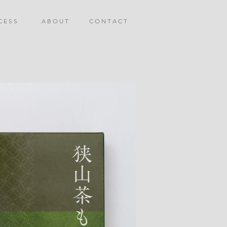
C E S S
A B O U T
C O N T A C T