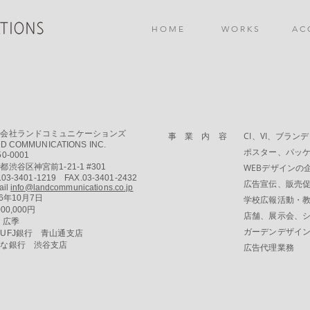
H O M E
W O R K S
A C 
ランドコミュニケーションズ
事 業 内 容
CI、VI、ブラ
ICATIONS INC.
ポスター、パッケージ、エ
0001
1-21-1 #301
WEBデザインの企画
219 FAX.03-3401-2432
広告宣伝、販売促進の
l
info@landcommunications.co.jp
10月7日
学校広報活動・教育環境整
,000円
店舗、展示会、ショールー
広季
ガーデンデザインの企画
FJ銀行 青山通支店
 渋谷支店
広告代理業務