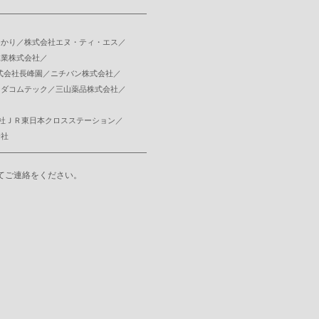
ひかり／株式会社エヌ・ティ・エス／
工業株式会社／
式会社長峰園／ニチバン株式会社／
ンダコムテック／三山薬品株式会社／
会社ＪＲ東日本クロスステーション／
会社
てご連絡をください。