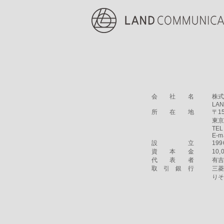
会 社 名 株式会社
LAND COMMUN
所 在 地 〒150-
東京都渋谷区神宮前
TEL.03-3401-1
E-mai
設 立 1996年
資 本 金 10,000
代 表 者 有吉 
取 引 銀 行 三菱U
りそな銀行