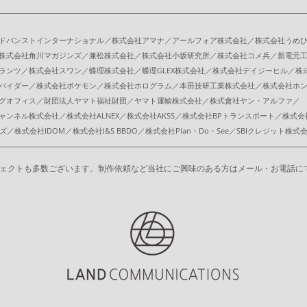
ドバンストインターナショナル／株式会社アマナ／アールフォア株式会社／株式会社うめ
株式会社角川マガジンズ／兼松株式会社／株式会社小坂研究所／株式会社コメ兵／新電元
ランツ／株式会社スワン／蝶理株式会社／蝶理GLEX株式会社／株式会社デイジーヒル／株
バイダー／株式会社ポケモン／株式会社ホログラム／本田技研工業株式会社／株式会社ホ
グオフィス／
財団法人ヤマト福祉財団／ヤマト運輸株式会社／株式會社ヤン・アルファ／
ャンネル株式会社／
株式会社ALNEX／株式会社AKSS／
株式会社BPトランスポート／株式
ズ／
株式会社IDOM／株式会社I&S BBDO／株式会社Plan・Do・See／SBIクレジット株式
ェクトも多数ございます。制作依頼など当社にご興味のある方はメール・お電話に